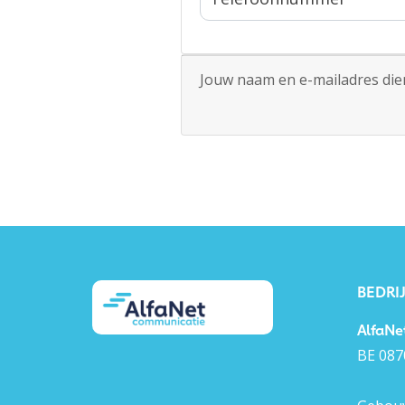
Jouw naam en e-mailadres dien 
BEDRI
AlfaNe
BE 087