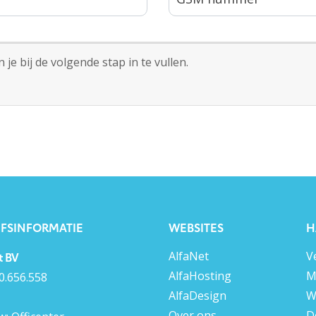
je bij de volgende stap in te vullen.
JFSINFORMATIE
WEBSITES
H
AlfaNet
V
t BV
AlfaHosting
M
0.656.558
AlfaDesign
W
Over ons
D