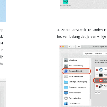
op
4. Zodra ‘AnyDesk’ te vinden is
sk’
het van belang dat je een vinkje
ikt
 in
jk
uw