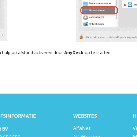
en hulp op afstand activeren door
AnyDesk
op te starten.
JFSINFORMATIE
WEBSITES
H
AlfaNet
V
t BV
AlfaHosting
M