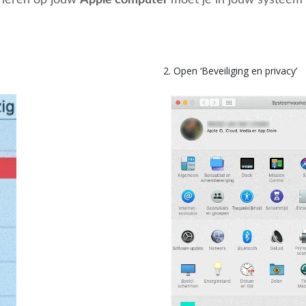
oneren op jouw
Apple computer
moet je
in jouw systeem
2. Open ‘Beveiliging en privacy’