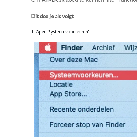
Om
AnyDesk
goed te kunnen laten functi
Dit doe je als volgt
1. Open ‘Systeemvoorkeuren’