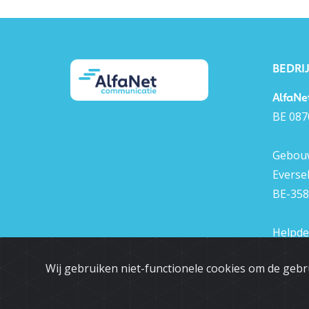
BEDRI
AlfaNe
BE 087
Gebouw
Everse
BE-358
Helpde
+32 (0)
Wij gebruiken niet-functionele cookies om de gebr