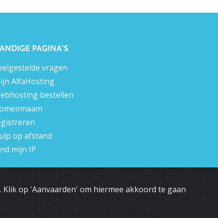
ANDIGE PAGINA'S
eelgestelde vragen
ijn AlfaHosting
ebhosting bestellen
omeinnaam
egistreren
ulp op afstand
ind mijn IP
n. Klik op 'Aanvaarden' om hiermee akkoord te gaan