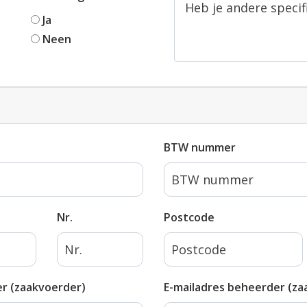
Ja
Neen
BTW nummer
Nr.
Postcode
r (zaakvoerder)
E-mailadres beheerder (za