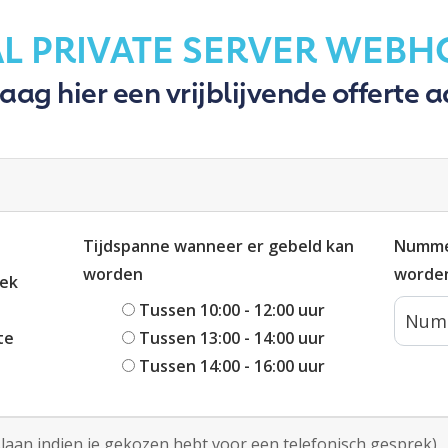
AL PRIVATE SERVER WEBH
aag hier een vrijblijvende offerte 
Tijdspanne wanneer er gebeld kan
Numme
worden
worde
rek
Tussen 10:00 - 12:00 uur
te
Tussen 13:00 - 14:00 uur
Tussen 14:00 - 16:00 uur
slaan indien je gekozen hebt voor een telefonisch gesprek)