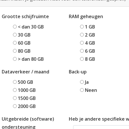
Grootte schijfruimte
RAM geheugen
< dan 30 GB
1 GB
30 GB
2 GB
60 GB
4 GB
80 GB
6 GB
> dan 80 GB
8 GB
Dataverkeer / maand
Back-up
500 GB
Ja
1000 GB
Neen
1500 GB
2000 GB
Uitgebreide (software)
Heb je andere specifieke 
ondersteuning