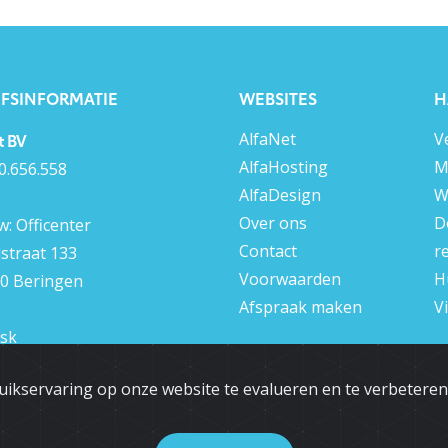
JFSINFORMATIE
WEBSITES
H
AlfaNet
V
t BV
AlfaHosting
M
0.656.558
AlfaDesign
W
Over ons
D
: Officenter
Contact
r
lstraat 133
Voorwaarden
H
0 Beringen
Afspraak maken
V
sk
 13 555 387
uikservaring op onze website te evalueren en te verbetere