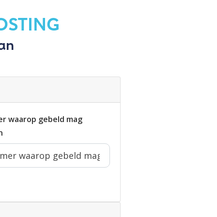
OSTING
aan
r waarop gebeld mag
n