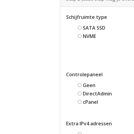
Schijfruimte type
SATA SSD
NVME
Controlepaneel
Geen
DirectAdmin
cPanel
Extra IPv4 adressen