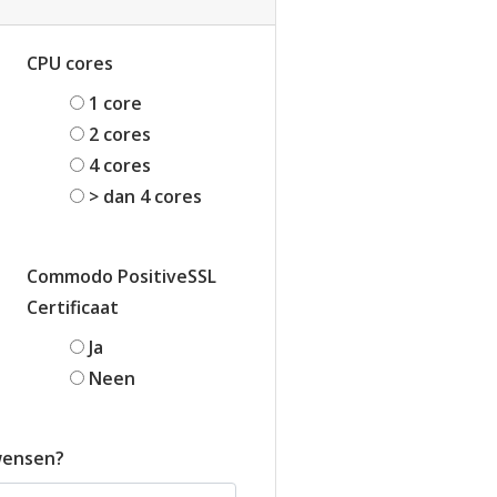
CPU cores
1 core
2 cores
4 cores
> dan 4 cores
Commodo PositiveSSL
Certificaat
Ja
Neen
wensen?