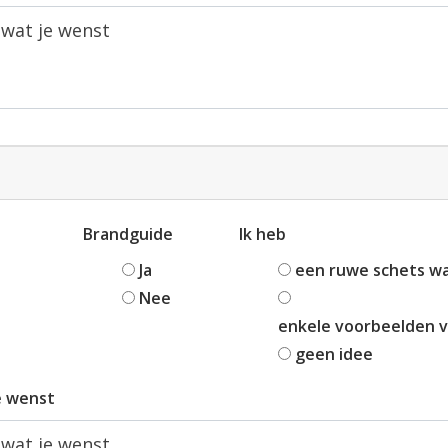
Brandguide
Ik heb
Ja
een ruwe schets wat
Nee
enkele voorbeelden v
geen idee
e wenst