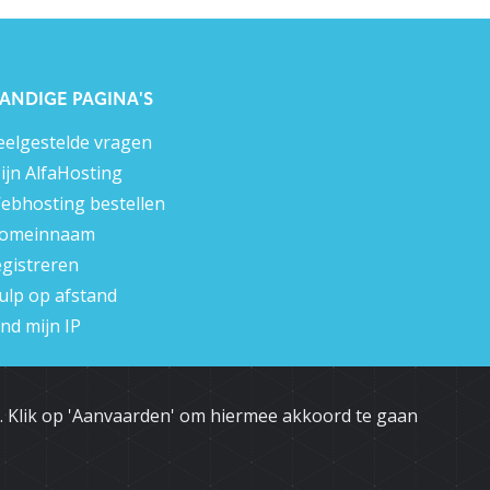
ANDIGE PAGINA'S
eelgestelde vragen
ijn AlfaHosting
ebhosting bestellen
omeinnaam
egistreren
ulp op afstand
ind mijn IP
n. Klik op 'Aanvaarden' om hiermee akkoord te gaan