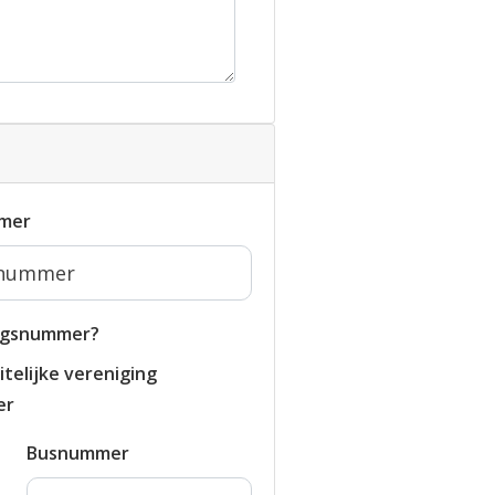
mer
ngsnummer?
telijke vereniging
er
Busnummer