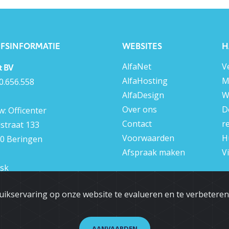
JFSINFORMATIE
WEBSITES
H
AlfaNet
V
t BV
AlfaHosting
M
0.656.558
AlfaDesign
W
Over ons
D
: Officenter
Contact
r
lstraat 133
Voorwaarden
H
0 Beringen
Afspraak maken
V
sk
 13 555 387
uikservaring op onze website te evalueren en te verbetere
AANVAARDEN