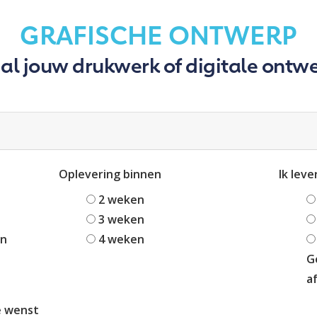
GRAFISCHE ONTWERP
 al jouw drukwerk of digitale ontw
Oplevering binnen
Ik leve
2 weken
3 weken
en
4 weken
G
a
e wenst